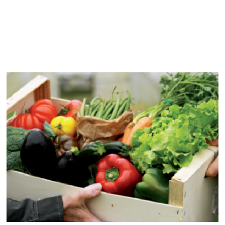
din
on