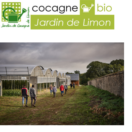
Jar
de
Lim