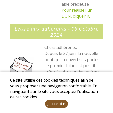
aide précieuse
Pour réaliser un
DON, cliquer ICI
Lettre aux adhérents - 16 Octobre
2024
Chers adhérents,
Depuis le 27 juin, la nouvelle
boutique a ouvert ses portes.
Le premier bilan est positif
grâce à votre soutien et à vos
retours d’expérience. Bien
Ce site utilise des cookies techniques afin de
entendu, l’aventure ne fait que
vous proposer une navigation confortable. En
commencer et des
naviguant sur le site vous acceptez l’utilisation
ajustements sont encore
de ces cookies.
nécessaires. La nouvelle
J’accepte
boutique bouscule nos