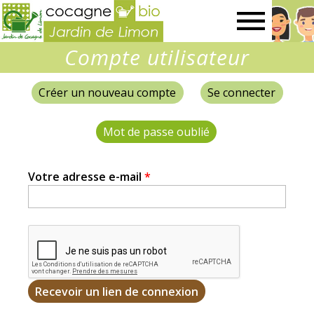
Jardin
Compte utilisateur
de
Créer un nouveau compte
Se connecter
Onglets
Limon
principaux
Mot de passe oublié
(onglet actif)
Votre adresse e-mail
*