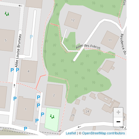
+
−
Leaflet
| ©
OpenStreetMap contributors